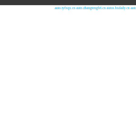
auto.tyfxqx.cn
auto.zhangtengfei.cn
autos.bxdaily.cn
aut