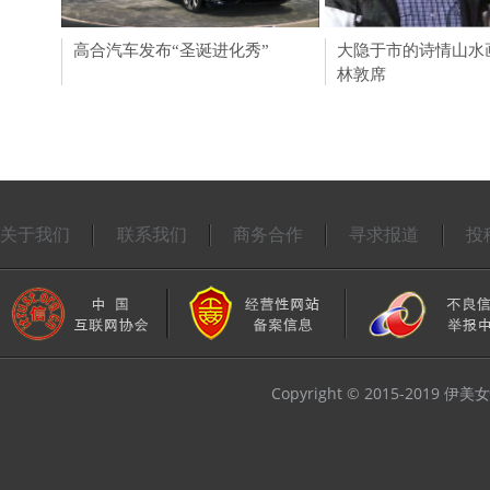
高合汽车发布“圣诞进化秀”
Hi-Five一下 惊喜诞生
大隐于市的诗情山水
HiPhiX发布圣诞“HiPh
林敦席
关于我们
联系我们
商务合作
寻求报道
投
Copyright © 2015-2019