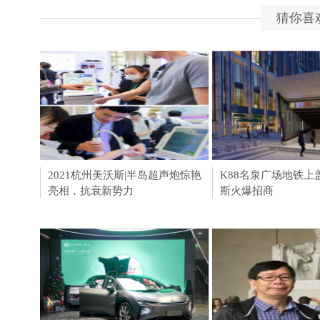
猜你喜
2021杭州美沃斯|半岛超声炮惊艳
HA胶原低聚肽饮品、
K88名泉广场地铁上
亮相，抗衰新势力
棒，星蓓健扬帆起航
斯火爆招商